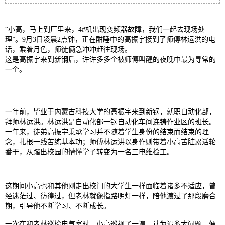
“小高，马上到厂里来，4#机出现变频器故障，我们一起去现场处
理”。9月3日凌晨2点钟，正在酣睡中的高振宇接到了师傅林运洪的电
话，乘着月色，师徒俩急冲冲赶往现场。
这是高振宇来到新钢后，许许多多个被师傅叫醒的夜晚中最为寻常的
一个。
一年前，毕业于内蒙古科技大学的高振宇来到新钢，就职自动化部，
拜师林运洪。林运洪是自动化部一钢自动化车间连铸作业区的班长。
一年来，徒弟高振宇秉承学习并不随着学生身份的结束而结束的理
念，扎根一线苦练基本功；师傅林运洪以身作则带着小高苦脏累活轮
番干，从踏出校园的懵懂学子转变为一名三电维检工。
这期间小高也和其他刚走出校门的大学生一样面临着诸多不适应，曾
经迷茫过、彷徨过，但老林就像指路明灯一样，陪他渡过了那段磨合
期，引导他不断学习、不断成长。
一次在和老林巡检电气室时，小高巡视了一遍，认为没多大问题，便