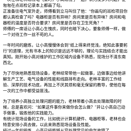
匆匆在点巡检记录本上都画了勾。
正准备往电气室外走，师傅看到立马叫住了他：“你画勾的巡检项目你
都认真检查了吗？电器柜是否有异响？房间里是否有异味？房间和电
器柜的温度是否符合要求？房间里是否存在卫生死角？”
师傅的一席话让小高心生愧疚，同时也暗下决心，要象师傅一样，做
一个对待工作一丝不苟的人。
一年时间的磨炼，让小高慢慢体会到“纸上得来终觉浅，绝知此事要躬
行”的道理，光有书本上的知识是远远不够的，理论与实践结合才能出
真知。刚开始小高对维护的工作区域内设备不熟悉，现场分不清东南
西北。
为了尽快地熟悉现场设备，老林经常带他一起做事，边做事边给他讲
解生产工艺、电气设备的性能和线路排布走向。老林丰富的工作经
验、深厚的技术功底，再加上不厌其烦和毫无保留的教导，使他在每
一次的工作中都受益匪浅。
为了培养小高独立处理问题的能力，老林带着小高去处理故障的时
候，总是喜欢问：“如果这件事你来做你会怎么做？”并让小高自己动
手做事，锻炼他的实践能力。
有统计现场设备的工作，比如统计计算机硬件、电器柜等，老林也会
特意安排小高去做，以此来熟悉现场设备及性能。
经过一年的锻炼，小高已经能够从容处理常见的电气故障了。