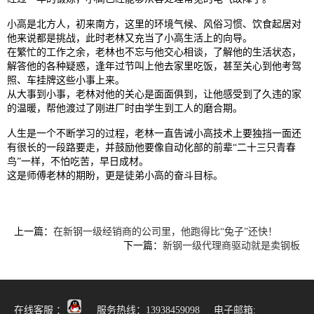
小高是北方人，初来南方，这里的环境气候、风俗习惯、饮食起居对
他来说都是挑战，此时老林又充当了小高生活上的向导。
在繁忙的工作之余，老林也不忘与他交心相谈，了解他的生活状态，
解答他的各种疑惑，逢年过节叫上他去家里吃饭，甚至关心到他考驾
照、车挂牌这些小事上来。
从大事到小事，老林对他的关心是面面俱到，让他感受到了久违的家
的温暖，帮他渡过了刚进厂时由学生到工人的磨合期。
人生是一个不断学习的过程，老林一直告诫小高技术上要独挡一面还
有很长的一段路要走，并鼓励他要像自动化部的前辈“二十三只青春
鸟”一样，不怕吃苦，早日成材。
这是师傅老林的期盼，更是徒弟小高的奋斗目标。
上一篇：
在新钢一级经销商的公司里，他跑得比“兔子”还快！
下一篇：
新钢一级代理商驱动就是卖钢板
在线客服 ：
服务热线：13938459098 电子邮箱: