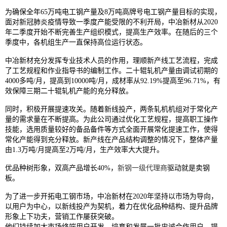
为确保全年65万吨电工钢产量及8万吨高牌号电工钢产量目标的实现，
面对新冠肺炎疫情导致一季度产能受限的不利开局，中冶新材从2020
年二季度开始不断完善生产组织模式，提高生产效率。在随后的三个
季度中，各机组生产一直保持高位运行状态。
中冶新材充分发挥专业技术人员的作用，理顺新产线工艺流程，完成
了工艺规程和作业指导书的编制工作。二十辊轧机产量由调试初期的
4000多吨/月，提高到10000吨/月，成材率从92.19%提高至96.71%，有
效保障三期二十辊轧机产能的充分释放。
同时，积极开展提速攻关。随着新线投产，两条轧机机组对于常化产
量的需求量在不断提高。为此公司通过优化工艺规程，提高职工操作
技能，选用质量较好的备品备件等方式全面开展常化提速工作，使得
常化产能得到充分释放。新产线在产品结构调整的情况下，整体产量
由1.3万吨/月提高至2万吨/月，生产效率大大提升。
优品种树形象，双高产品增长40%，
新钢一级代理商
驱动就是卖钢
板。
为了进一步开拓电工钢市场，中冶新材在2020年坚持以市场为导向，
以用户为中心，以新线投产为契机，着力在优化品种结构、提升品牌
形象上下功夫，营销工作屡获突破。
他们持续加大市场终端用户开发，培育和发展一批忠诚合作用户，提