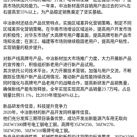
高市场抗风险能力。一年来，中冶新材直供自销用户由过去的50%左
右提高至55%以上，为产品稳定销售奠定了坚实基础。
中冶新材还结合产品优势特点，实施区域差异化营销策略，制定不同
区域差异化营销策略，在华南市场增设区域运补，提高用户开发市场
的积极性；对华东市场扩大高牌号用户覆盖面，提高高牌号新产品市
场知名度；在浙江、福建等市场则继续稳固老用户，提高用户粘性，
实现销量的稳步提升。
对新产线高牌号产品，中冶新材加大市场推广力度，大力开展新产品
的宣传推介，积极组织新老用户进行新产品试用。
其次依托公司技术平台，大力开展技术营销，加强与用户交流，不断
跟踪反馈用户新产品试用情况，推动新产品性能持续改进。
同时强化与高牌号产品老用户的战略合作，提高新研发产品销售量，
确保新线产能有效释放，全年实现实现双高产品销量23.7万吨，占总
销量比例31.1%，比2019年增加40%以上。
新品研发传佳音，科技提升竞争力
2020年，中冶新材的新产品开发同样屡传佳音。
他们充分发挥三期项目装备优势，成功开发出新能源汽车用无取向
20ZW1500牌号电工钢电工钢，高牌号35ZW250、50ZW270、
50ZW290、50ZW310等牌号电工钢。
新产品的电磁性能、机械性能和板型均达到国内标准要求，20ZW1500