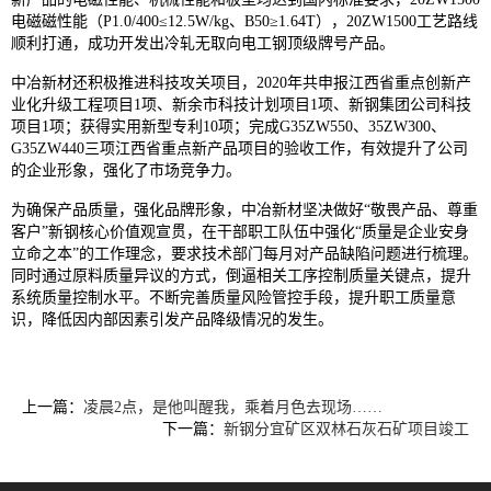
电磁磁性能（P1.0/400≤12.5W/kg、B50≥1.64T），20ZW1500工艺路线
顺利打通，成功开发出冷轧无取向电工钢顶级牌号产品。
中冶新材还积极推进科技攻关项目，2020年共申报江西省重点创新产
业化升级工程项目1项、新余市科技计划项目1项、新钢集团公司科技
项目1项；获得实用新型专利10项；完成G35ZW550、35ZW300、
G35ZW440三项江西省重点新产品项目的验收工作，有效提升了公司
的企业形象，强化了市场竞争力。
为确保产品质量，强化品牌形象，中冶新材坚决做好“敬畏产品、尊重
客户”新钢核心价值观宣贯，在干部职工队伍中强化“质量是企业安身
立命之本”的工作理念，要求技术部门每月对产品缺陷问题进行梳理。
同时通过原料质量异议的方式，倒逼相关工序控制质量关键点，提升
系统质量控制水平。不断完善质量风险管控手段，提升职工质量意
识，降低因内部因素引发产品降级情况的发生。
上一篇：
凌晨2点，是他叫醒我，乘着月色去现场……
下一篇：
新钢分宜矿区双林石灰石矿项目竣工