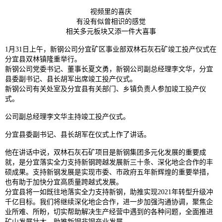
视频里的喜庆
有没有似曾相识的感觉
相关多元板块又添一件大喜事
1月31日上午，新钢公司分宜矿区事业部双林石灰石矿竣工投产仪式在
分宜县双林镇隆重举行。
新钢公司党委书记、董事长夏文勇，新钢公司副总经理李文华，分宜
县委副书记、县长胡军出席竣工投产仪式。
新钢公司有关处室及分宜县有关部门、乡镇负责人参加竣工投产仪
式。
公司副总经理李文华主持竣工投产仪式。
分宜县委副书记、县长胡军在仪式上作了讲话。
他在讲话中说，双林石灰石矿项目是新钢集团多元化发展的重要成
就，是分宜落实全力支持新钢跨越发展新三十条、深化地企合作的丰
硕成果。支持新钢发展是实现市委、市政府五年新辉煌的重要举措，
也有助于加快分宜高质量跨越式发展。
分宜县将一如既往地落实全力支持新钢，助推实现2021年转型升级冲
千亿目标。我们将继续深化地企合作，进一步加强沟通协调，聚焦企
业所难、所盼，切实帮助解决生产经营中遇到的各种问题，全面推进
矿山发展壮大，助推新钢非钢产业发展。