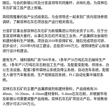
随后，与会的新钢公司及分宜县领导共同推杆，点响礼炮，为双林石
灰石矿竣工投产送上祝福。
简短而隆重的投产仪式结束后，与会领导还一起来到厂房内现场参观
调研，了解双林石灰石项目投产运行相关情况。
分宜矿区事业部双林石灰石矿为新钢集团公司的全资子公司，位于分
宜县双林镇大姜村，从事石灰石的开采加工业务，产品兼顾冶金熔剂
和建材骨料生产销售。项目自2018年获得矿权，随后完成项目可研、
初步设计；2020年9月动工建设，总投资5000万元，按照绿色矿山标准
进行设计和建设。
建有生产、储料钢构厂房7000平米，1条年产50万吨石灰石破碎生产
线，1条年产25万吨石灰石粉加工生产线，及配套变配电、供排水、办
公生活设施，配套2套布袋除尘系统及降尘系统、自动洗车系统，配套
无人值守汽车衡系统、生产视频监控系统、PLC自动化集中操控系
统。
双林石灰石矿的主要产品兼顾熔剂和建材骨料，产品规格有20-
40mm、10-20mm、4-10mm建材骨料、0-4mm石灰石粉，并根据市场
及新钢公司需要调整产品规格。双林石灰石矿项目达产后，年销售收
入预计可达2500万元。