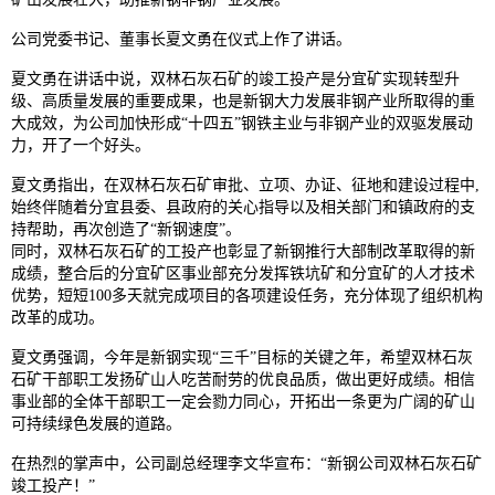
公司党委书记、董事长夏文勇在仪式上作了讲话。
夏文勇在讲话中说，双林石灰石矿的竣工投产是分宜矿实现转型升
级、高质量发展的重要成果，也是新钢大力发展非钢产业所取得的重
大成效，为公司加快形成“十四五”钢铁主业与非钢产业的双驱发展动
力，开了一个好头。
夏文勇指出，在双林石灰石矿审批、立项、办证、征地和建设过程中,
始终伴随着分宜县委、县政府的关心指导以及相关部门和镇政府的支
持帮助，再次创造了“新钢速度”。
同时，双林石灰石矿的工投产也彰显了新钢推行大部制改革取得的新
成绩，整合后的分宜矿区事业部充分发挥铁坑矿和分宜矿的人才技术
优势，短短100多天就完成项目的各项建设任务，充分体现了组织机构
改革的成功。
夏文勇强调，今年是新钢实现“三千”目标的关键之年，希望双林石灰
石矿干部职工发扬矿山人吃苦耐劳的优良品质，做出更好成绩。相信
事业部的全体干部职工一定会勠力同心，开拓出一条更为广阔的矿山
可持续绿色发展的道路。
在热烈的掌声中，公司副总经理李文华宣布：“新钢公司双林石灰石矿
竣工投产！”